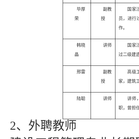
毕厚
副教
国家
荣
授
员，进行
作
。
韩晓
讲师
国家
晶
过二级建
邢雷
副教
高级
授
家，建筑
陆聪
讲师
讲
师
职，曾担
2、外聘教师